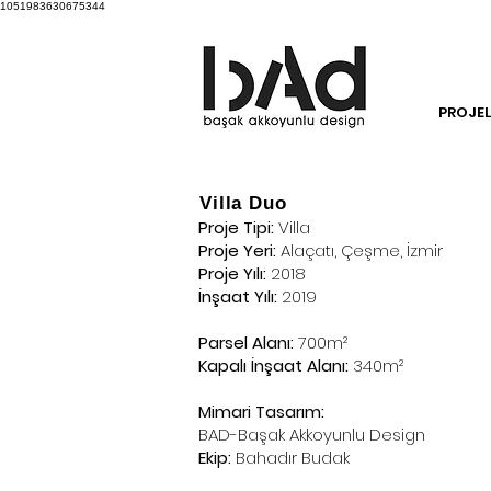
1051983630675344
PROJEL
Villa Duo
Proje Tipi:
Villa
Proje Yeri:
Alaçatı, Çeşme, İzmir
Proje Yılı:
2018
İnşaat Yılı:
2019
Parsel Alanı:
700m²
Kapalı İnşaat Alanı:
340m²
Mimari Tasarım:
BAD-Başak Akkoyunlu Design
Ekip:
Bahadır Budak