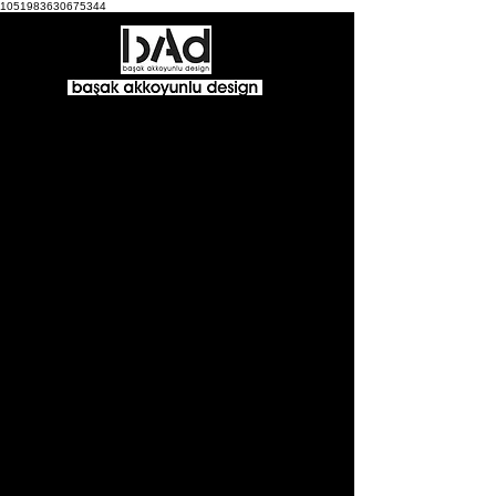
1051983630675344
No. 45
Proje Tipi:
Villa
Proje Yeri:
Alaçatı, Çeşme, İzmir
Proje Yılı:
2019
İnşaat Yılı:
2020
Parsel Alanı:
600m²
Kapalı İnşaat Alanı:
350m²
Mimari Tasarım:
BAD-Başak Akkoyunlu Design
Ekip:
Ezgi Özen
Peyzaj Tasarım/Uygulama:
OMG Peyzaj
Ana Yüklenici:
ERY İnşaat