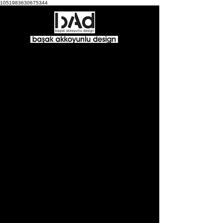
1051983630675344
Villa Mass
Proje Tipi:
Villa
Proje Yeri:
Paşalimanı, Çeşme, İzmir
Proje Yılı:
2021
İnşaat Yılı:
2023
Parsel Alanı:
800m²
Kapalı İnşaat Alanı:
590m²
Mimari Tasarım:
BAD-Başak Akkoyunlu Design
Ekip:
Yağmur Taylan,
Mustafa Kabakçı
Peyzaj Tasarım/Uygulama:
Terry Filidis Peyzaj Tasarım
Ana Yüklenici:
Arton Yapı
BAD-Başak Akkoyunlu Design